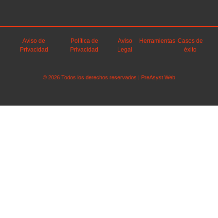
Aviso de
Política de
Aviso
Herramientas
Casos de
Privacidad
Privacidad
Legal
éxito
© 2026 Todos los derechos reservados | PreAsyst Web