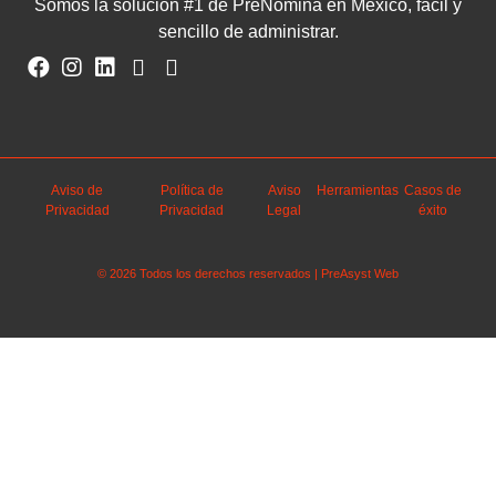
Somos la solución #1 de PreNómina en México, fácil y
sencillo de administrar.
Aviso de
Política de
Aviso
Herramientas
Casos de
Privacidad
Privacidad
Legal
éxito
© 2026 Todos los derechos reservados | PreAsyst Web