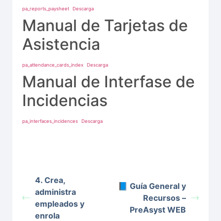
pa_reports_paysheet
Descarga
Manual de Tarjetas de
Asistencia
pa_attendance_cards_index
Descarga
Manual de Interfase de
Incidencias
pa_interfaces_incidences
Descarga
4. Crea,
📘 Guía General y
administra
Recursos –
empleados y
PreAsyst WEB
enrola