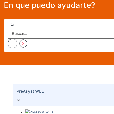
En que puedo ayudarte?
PreAsyst WEB
PreAsyst WEB