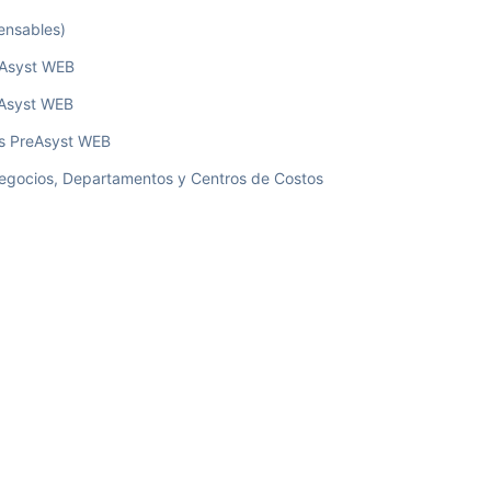
ensables)
reAsyst WEB
eAsyst WEB
os PreAsyst WEB
Negocios, Departamentos y Centros de Costos