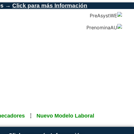
es →
Click para más Información
hecadores
Nuevo Modelo Laboral