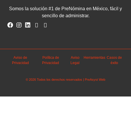
Somos la solución #1 de PreNómina en México, fácil y
sencillo de administrar.
Aviso de
Política de
Aviso
Herramientas
Casos de
Privacidad
Privacidad
Legal
éxito
© 2026 Todos los derechos reservados | PreAsyst Web