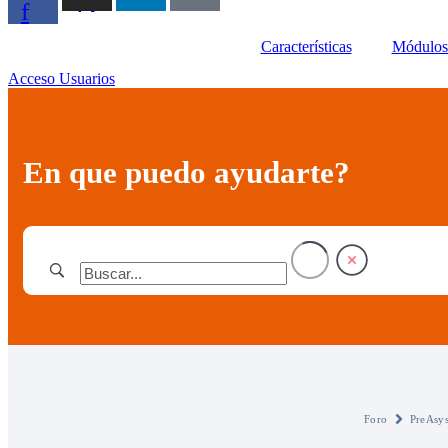
f
Características
Módulos 
Acceso Usuarios
En que puedo ayudarte?
Foro
PreAsy