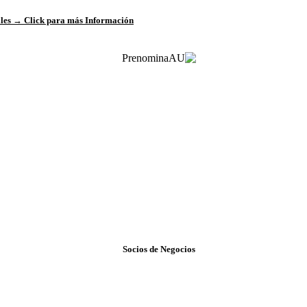
ales →
Click para más Información
Socios de Negocios