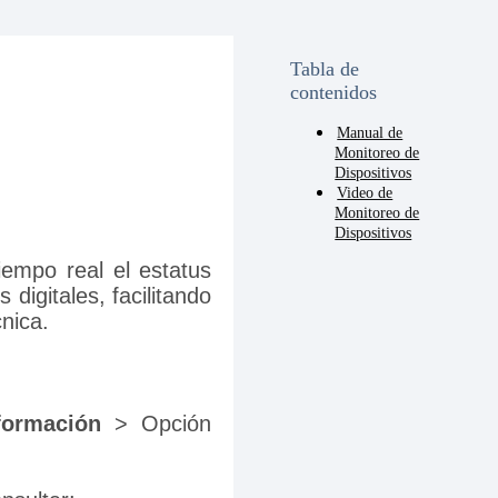
Tabla de
contenidos
Manual de
Monitoreo de
Dispositivos
Video de
Monitoreo de
Dispositivos
iempo real el estatus 
igitales, facilitando 
cnica.
formación
 > Opción