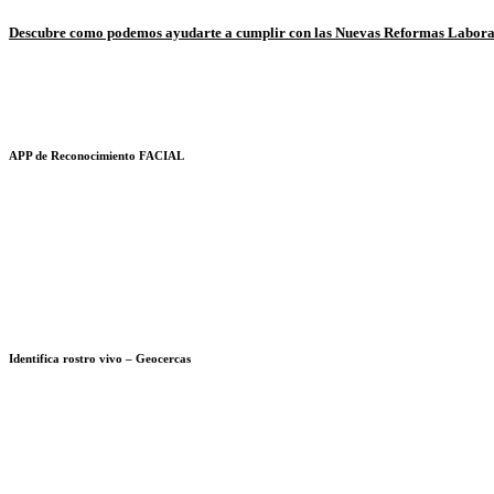
Ir
Descubre como podemos ayudarte a cumplir con las Nuevas Reformas Labor
al
contenido
APP de Reconocimiento FACIAL
Identifica rostro vivo – Geocercas