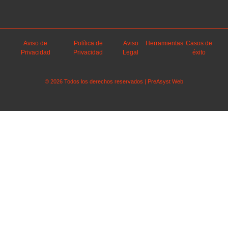
Aviso de
Política de
Aviso
Herramientas
Casos de
Privacidad
Privacidad
Legal
éxito
© 2026 Todos los derechos reservados | PreAsyst Web