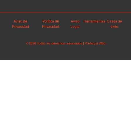
Aviso de
Política de
Aviso
Herramientas
Casos de
Privacidad
Privacidad
Legal
éxito
© 2026 Todos los derechos reservados | PreAsyst Web