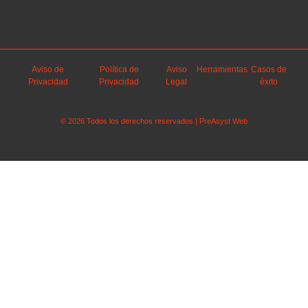
Aviso de
Política de
Aviso
Herramientas
Casos de
Privacidad
Privacidad
Legal
éxito
© 2026 Todos los derechos reservados | PreAsyst Web