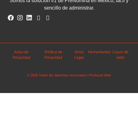
Somos la solución #1 de PreNómina en México, fácil y
sencillo de administrar.
Aviso de
Política de
Aviso
Herramientas
Casos de
Privacidad
Privacidad
Legal
éxito
© 2026 Todos los derechos reservados | PreAsyst Web