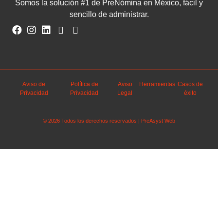
Somos la solución #1 de PreNómina en México, fácil y
sencillo de administrar.
Aviso de
Política de
Aviso
Herramientas
Casos de
Privacidad
Privacidad
Legal
éxito
© 2026 Todos los derechos reservados | PreAsyst Web