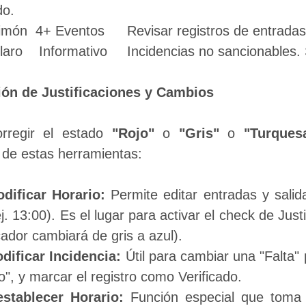
do.
Verde Limón  4+ Eventos	   Revisar registros d
Verde Claro    Informativo	   Incidencias no sancio
ión de Justificaciones y Cambios
rregir el estado 
"Rojo"
 o 
"Gris"
 o 
"Turques
 de estas herramientas:
dificar Horario:
 Permite editar entradas y salid
j. 13:00). Es el lugar para activar el check de Just
ador cambiará de gris a azul).
dificar Incidencia:
 Útil para cambiar una "Falta" 
", y marcar el registro como Verificado.
establecer Horario:
 Función especial que toma 