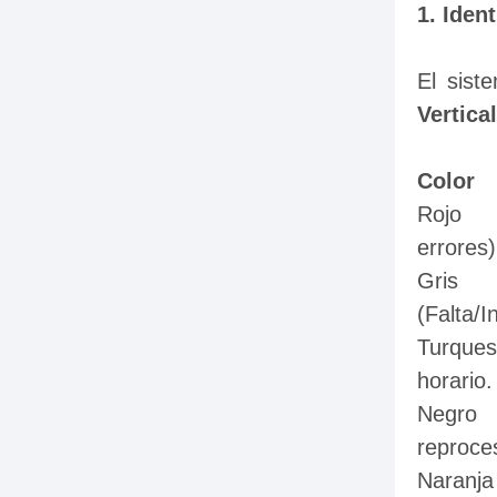
1. Iden
El sist
Vertical
Color
Rojo	              Estado Crítico       Atención inmediata (Faltas, retardos, 
errores)
Gris	              Día sin Registro    Agregar Horario o Incidencia 
(Falta/I
Turquesa	      Jornada Parcial     Falta marca de entrada o salida.
horario.
Negro	      Eventos S/H  Eventos sin horario. Validar rol de turnos y 
reproce
Naranja	      Pendiente	           Solicitud de justificación enviada por el 