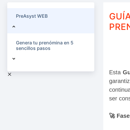
GUÍ
PreAsyst WEB
PRE
Genera tu prenómina en 5
sencillos pasos
Esta 
Gu
garantiz
continu
ser cons
🚀 Fase