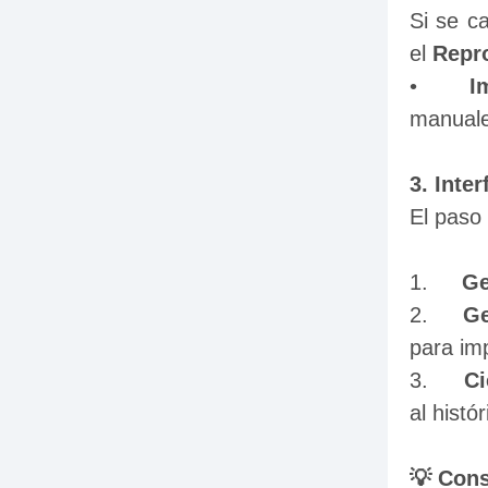
Si se ca
el 
Repr
•	
I
manuale
3. Inte
El paso 
1.	
Ge
2.	
Ge
para imp
3.	
Ci
al histó
💡 Cons