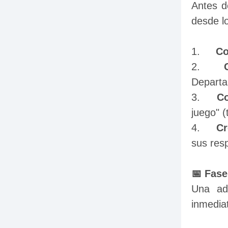
Antes d
desde l
1.	
Co
2.	
Departa
3.	
Co
juego" (
4.	
Cr
sus res
📅 Fase
Una adm
inmedia