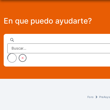
En que puedo ayudarte?
Foro
PreAsy