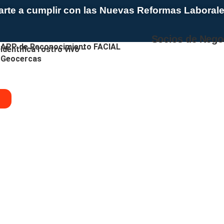
te a cumplir con las Nuevas Reformas Laboral
Socios de Nego
APP de Reconocimiento FACIAL
Identifica rostro vivo –
Geocercas