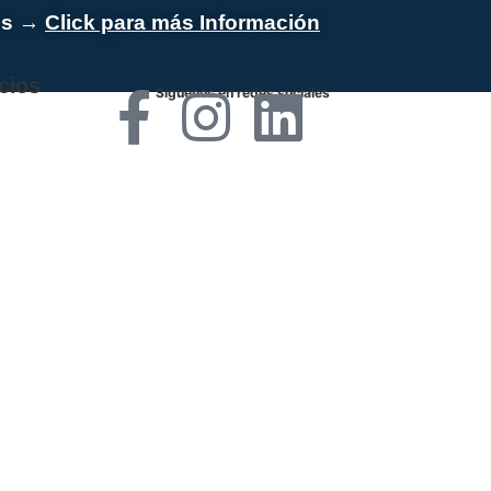
es →
Click para más Información
cios
Síguenos en redes sociales