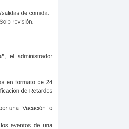
e entradas/salidas de comida.
nables. Solo revisión.
a"
, el administrador 
as en formato de 24 
ificación de Retardos 
por una "Vacación" o 
los eventos de una 