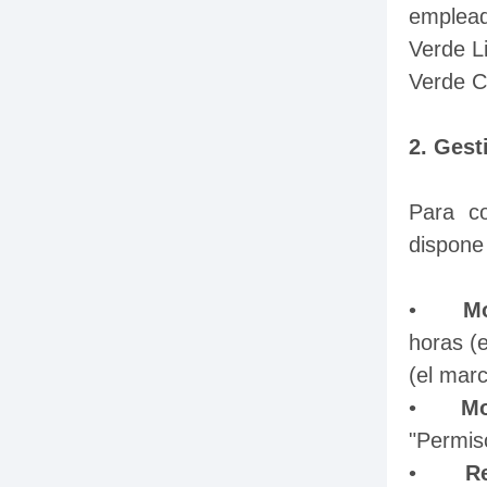
emplea
2. Gest
Para co
dispone
•	
Mo
horas (e
(el marc
•	
Mo
"Permiso
•	
R