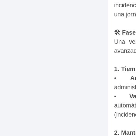
incidenc
una jorn
🛠️ Fas
Una vez
avanzad
1. Tiem
•	
A
administ
•	
Va
automát
(inciden
2. Man