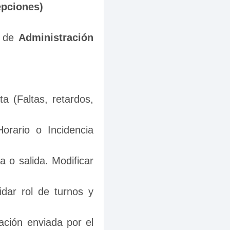
epciones)
 de 
Administración 