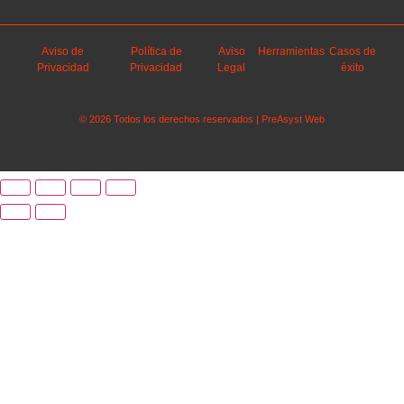
Aviso de
Política de
Aviso
Herramientas
Casos de
Privacidad
Privacidad
Legal
éxito
© 2026 Todos los derechos reservados | PreAsyst Web