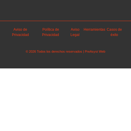
Aviso de
Política de
Aviso
Herramientas
Casos de
Privacidad
Privacidad
Legal
éxito
© 2026 Todos los derechos reservados | PreAsyst Web