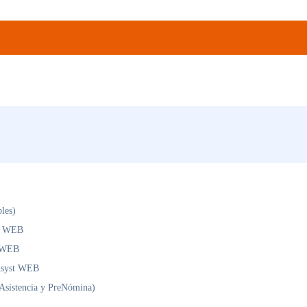
les)
st WEB
t WEB
Asyst WEB
Asistencia y PreNómina)