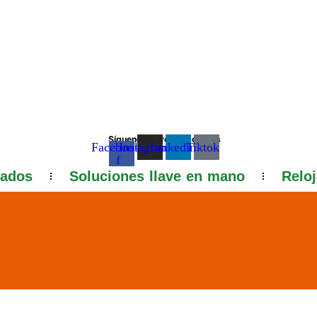
Síguenos en redes sociales
Facebook-
Instagram
Linkedin
Tiktok
f
zados
Soluciones llave en mano
Relo