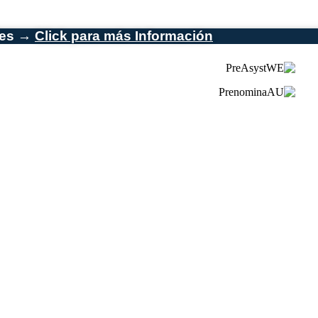
les →
Click para más Información