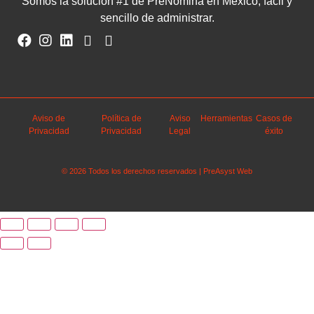
Somos la solución #1 de PreNómina en México, fácil y
sencillo de administrar.
Aviso de
Política de
Aviso
Herramientas
Casos de
Privacidad
Privacidad
Legal
éxito
© 2026 Todos los derechos reservados | PreAsyst Web