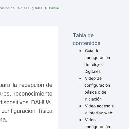
ración de Relojes Digitales
Dahua
Tabla de
contenidos
Guía de
configuración
de relojes
Digitales
Video de
para la recepción de 
configuración
básica o de
ares, reconocimiento 
iniciación
 dispositivos DAHUA. 
Video acceso a
onfiguración física 
la interfaz web
ma.
Video
configuración