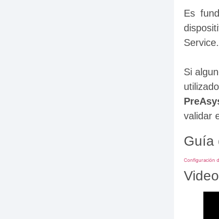
Es fund
disposi
Service.
Si algu
PreAs
validar 
Guía 
Configuración d
Video