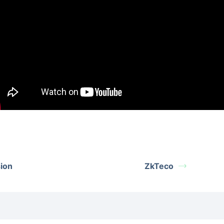
sion
ZkTeco