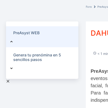
Foro
PreAsy
DAH
PreAsyst WEB
< 1 min
Genera tu prenómina en 5
sencillos pasos
PreAsy
eventos
facial,
Para fa
indispen