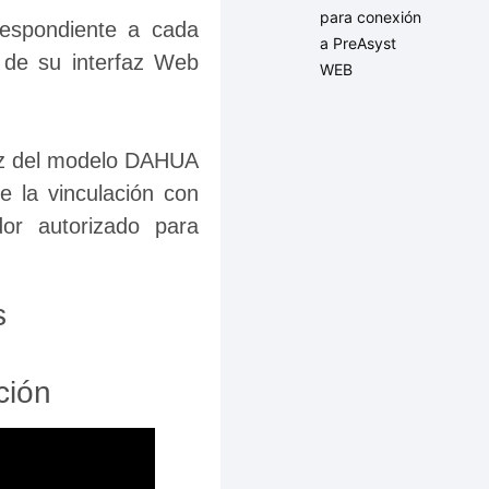
para conexión
espondiente a cada 
a PreAsyst
 de su interfaz Web 
WEB
faz del modelo DAHUA 
utilizado, o si se presenta cualquier contratiempo durante la vinculación con 
dor autorizado para 
s
ción