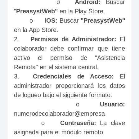
        o	
Android:
 Buscar 
"
PreasystWeb"
 en la Play Store.

        o	
iOS: 
Buscar 
"PreasystWeb"
en la App Store.

2.	
Permisos de Administrador:
 El 
colaborador debe confirmar que tiene 
activo el permiso de "Asistencia 
Remota" en el sistema central.

3.	
Credenciales de Acceso:
 El 
administrador proporcionará los datos 
de logueo bajo el siguiente formato:

       o	
Usuario: 
numerodecolaborador@empresa

       o	
Contraseña:
 La clave 
asignada para el módulo remoto.
