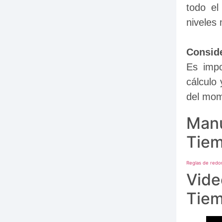
todo el
niveles
Conside
Es impo
cálculo 
del mom
Manu
Tiem
Reglas de red
Vide
Tiem