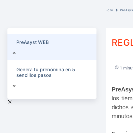
Foro
PreAsy
REG
PreAsyst WEB
1 minut
Genera tu prenómina en 5
sencillos pasos
PreAsy
los tie
dichos 
minutos 