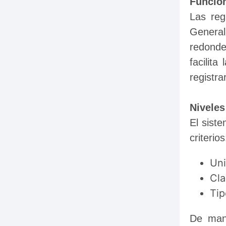
Funcio
Las reg
Genera
redonde
facilit
registra
Niveles
El siste
criterios
Uni
Cla
Ti
De man