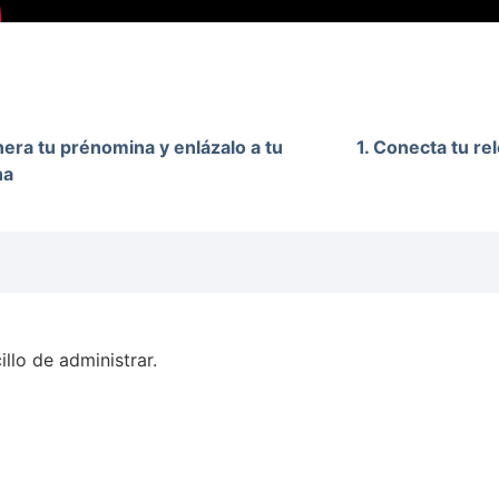
nera tu prénomina y enlázalo a tu
1. Conecta tu re
na
llo de administrar.