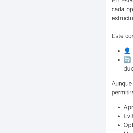
En esta
cada op
estructu
Este co
👤 
🔄 
dud
Aunque 
permitir
Apr
Evi
Opt