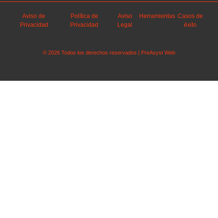
Aviso de
Política de
Aviso
Herramientas
Casos de
Privacidad
Privacidad
Legal
éxito
© 2026 Todos los derechos reservados | PreAsyst Web