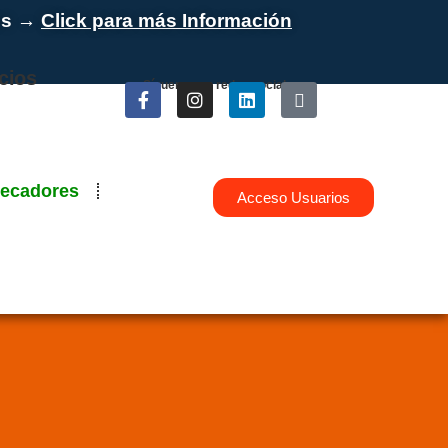
es →
Click para más Información
cios
Síguenos en redes sociales
hecadores
Acceso Usuarios