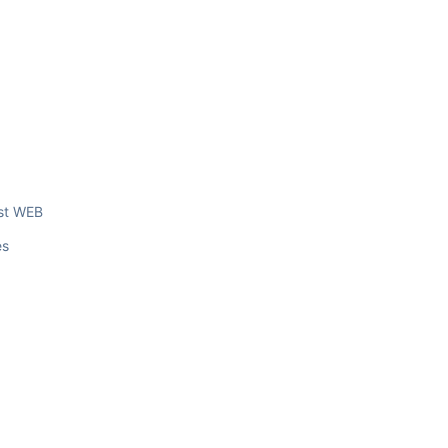
yst WEB
es